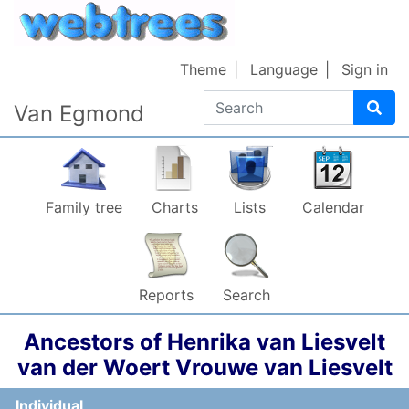
Skip to content
Theme
Language
Sign in
Search
Van Egmond
Family tree
Charts
Lists
Calendar
Reports
Search
Ancestors of
Henrika
van Liesvelt
van der Woert
Vrouwe van Liesvelt
Individual