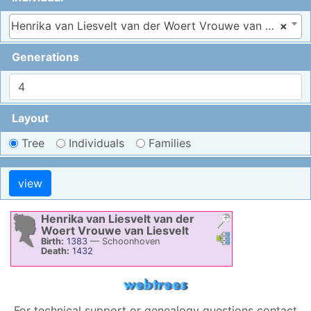
Henrika van Liesvelt van der Woert Vrouwe van Liesvelt, 1383–1432
×
Generations
Layout
Tree
Individuals
Families
Henrika
van Liesvelt van der
Woert
Vrouwe van Liesvelt
Links
Links
Birth:
1383
—
Schoonhoven
Death:
1432
For technical support or genealogy questions contact